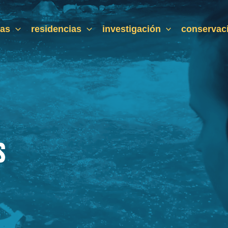
ras
residencias
investigación
conservac
s