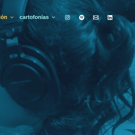
ión
cartofonías