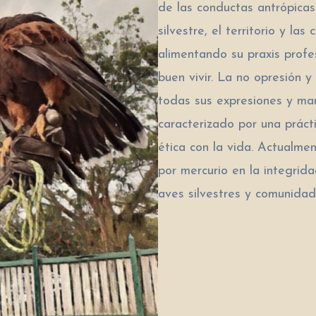
de las conductas antrópicas
silvestre, el territorio y l
alimentando su praxis profe
buen vivir. La no opresión y
todas sus expresiones y man
caracterizado por una prácti
ética con la vida. Actualme
por mercurio en la integrid
aves silvestres y comunida