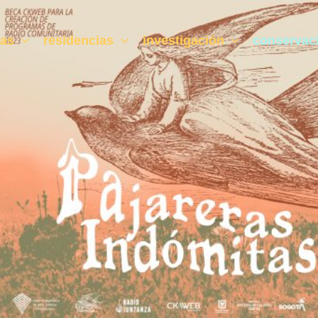
ras
residencias
investigación
conservac