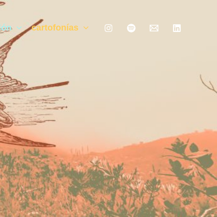
ión
cartofonías